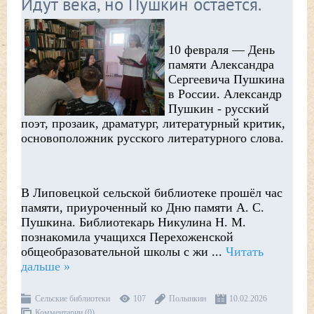
Идут века, но Пушкин остаётся.
10 февраля — День
памяти Александра
Сергеевича Пушкина
в России. Александр
Пушкин - русский
поэт, прозаик, драматург, литературный критик,
основоположник русского литературного слова.
В Липовецкой сельской библиотеке прошёл час
памяти, приуроченный ко Дню памяти А. С.
Пушкина. Библиотекарь Никулина Н. М.
познакомила учащихся Перехоженской
общеобразовательной школы с жи
...
Читать
дальше »
Сельские библиотеки
107
Полынкин
10.02.2026
Комментарии (0)