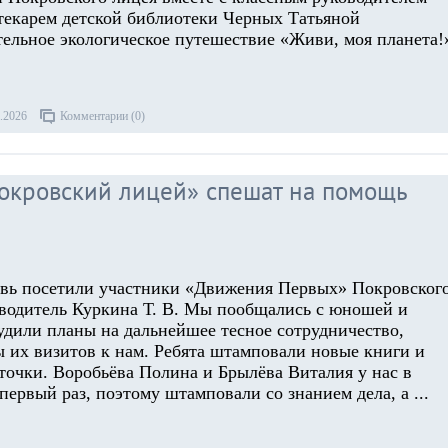
екарем детской библиотеки Черных Татьяной
ельное экологическое путешествие «Живи, моя планета!
.2026
Комментарии (0)
окровский лицей» спешат на помощь
овь посетили участники «Движения Первых» Покровског
оводитель Куркина Т. В. Мы пообщались с юношей и
удили планы на дальнейшее тесное сотрудничество,
ы их визитов к нам. Ребята штамповали новые книги и
точки. Воробьёва Полина и Брылёва Виталия у нас в
 первый раз, поэтому штамповали со знанием дела, а
...