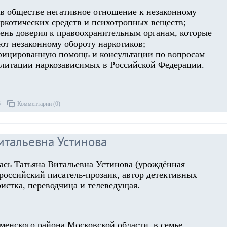
 в обществе негативное отношение к незаконному
ркотических средств и психотропных веществ;
вень доверия к правоохранительным органам, которые
ют незаконному обороту наркотиков;
ифицированную помощь и консультации по вопросам
илитации наркозависимых в Российской Федерации.
6
Комментарии (0)
итальевна Устинова
лась Татьяна Витальевна Устинова (урождённая
российский писатель-прозаик, автор детективных
истка, переводчица и телеведущая.
аменского района Московской области, в семье