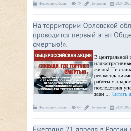
Последние события
70
Полынкин
23.04.202
На территории Орловской обла
проводится первый этап Обще
смертью!».
В центральной 
иллюстративные
жизнь! Не стан
рекомендациями
работы с подро
последствия уп
зави
...
Читать 
Последние события
64
Полынкин
23.04.202
Ежегодно 21 апреля в России 