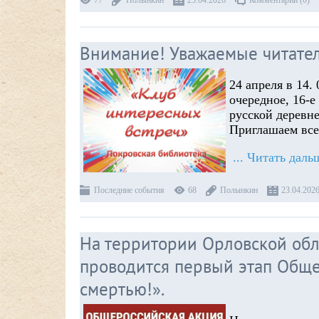
77
Полынкин
23.04.2026
Комментарии (0)
Внимание! Уважаемые читатели
24 апреля в 14.
очередное, 16-
русской деревн
Приглашаем вс
...
Читать даль
Последние события
68
Полынкин
23.04.202
На территории Орловской обла
проводится первый этап Обще
смертью!».