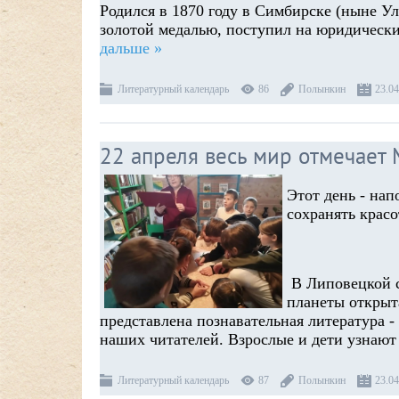
Родился в 1870 году в Симбирске (ныне У
золотой медалью, поступил на юридически
дальше »
Литературный календарь
86
Полынкин
23.04
22 апреля весь мир отмечает
Этот день - нап
сохранять крас
В Липовецкой с
планеты открыт
представлена познавательная литература -
наших читателей. Взрослые и дети узнаю
Литературный календарь
87
Полынкин
23.04