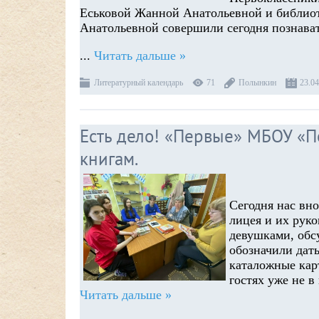
Еськовой Жанной Анатольевной и библиот
Анатольевной совершили сегодня познават
...
Читать дальше »
Литературный календарь
71
Полынкин
23.04
Есть дело! «Первые» МБОУ «П
книгам.
Сегодня нас вн
лицея и их рук
девушками, обс
обозначили дат
каталожные кар
гостях уже не в
Читать дальше »