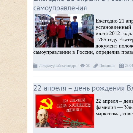
самоуправления
Ежегодно 21 апр
установленный 
июня 2012 года.
1785 году Екате
документ полож
самоуправлении в России, определив прав
Литературный календарь
58
Полынкин
23.04
22 апреля – день рождения 
22 апреля – де
фамилия — Улья
марксизма, сове