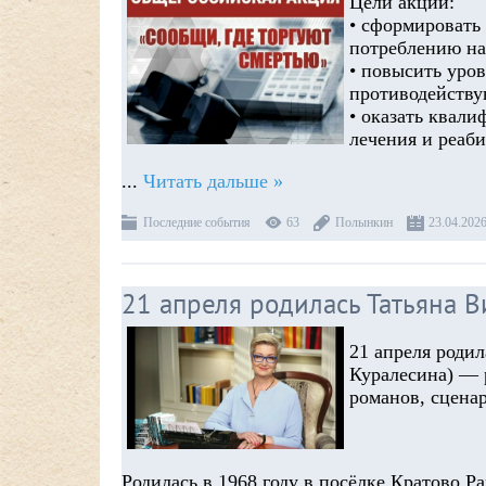
Цели акции:
• сформировать
потреблению на
• повысить уро
противодейству
• оказать квал
лечения и реаб
...
Читать дальше »
Последние события
63
Полынкин
23.04.202
21 апреля родилась Татьяна В
21 апреля роди
Куралесина) — 
романов, сценар
Родилась в 1968 году в посёлке Кратово Р