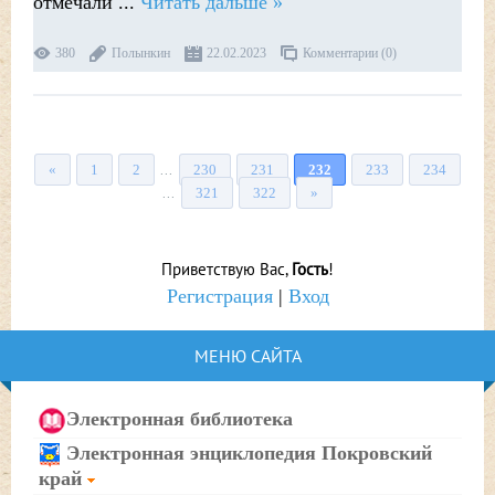
отмечали
...
Читать дальше »
380
Полынкин
22.02.2023
Комментарии (0)
«
1
2
230
231
232
233
234
...
321
322
»
...
Приветствую Вас
,
Гость
!
Регистрация
|
Вход
МЕНЮ САЙТА
Электронная библиотека
Электронная энциклопедия Покровский
край