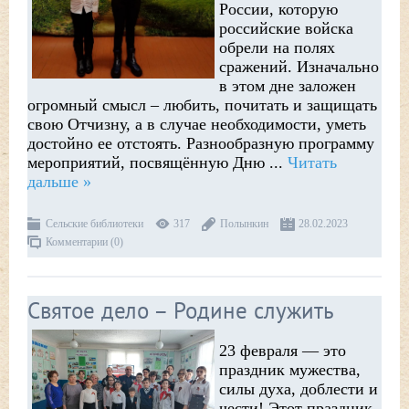
России, которую
российские войска
обрели на полях
сражений. Изначально
в этом дне заложен
огромный смысл – любить, почитать и защищать
свою Отчизну, а в случае необходимости, уметь
достойно ее отстоять. Разнообразную программу
мероприятий, посвящённую Дню
...
Читать
дальше »
Сельские библиотеки
317
Полынкин
28.02.2023
Комментарии (0)
Святое дело – Родине служить
23 февраля — это
праздник мужества,
силы духа, доблести и
чести! Этот праздник,