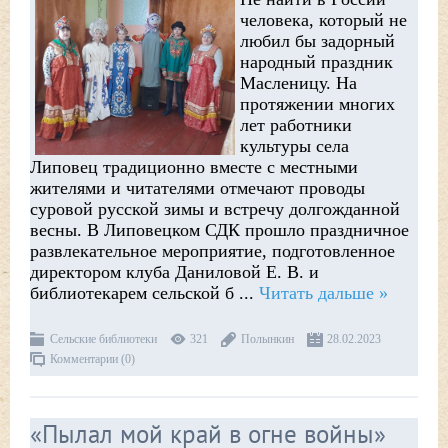
человека, который не
любил бы задорный
народный праздник
Масленицу. На
протяжении многих
лет работники
культуры села
Липовец традиционно вместе с местными
жителями и читателями отмечают проводы
суровой русской зимы и встречу долгожданной
весны. В Липовецком СДК прошло праздничное
развлекательное мероприятие, подготовленное
директором клуба Даниловой Е. В. и
библиотекарем сельской б
...
Читать дальше »
Сельские библиотеки
321
Полынкин
28.02.2023
Комментарии (0)
«Пылал мой край в огне войны»