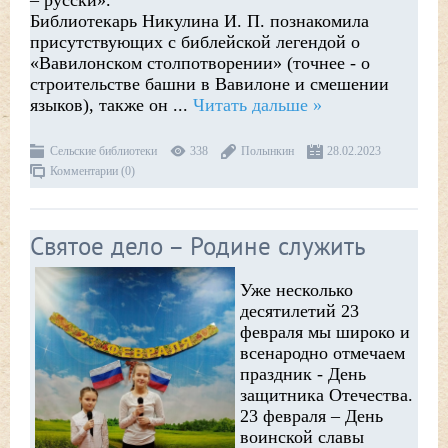
– русски».
Библиотекарь Никулина И. П. познакомила
присутствующих с библейской легендой о
«Вавилонском столпотворении» (точнее - о
строительстве башни в Вавилоне и смешении
языков), также он
...
Читать дальше »
Сельские библиотеки
338
Полынкин
28.02.2023
Комментарии (0)
Святое дело – Родине служить
Уже несколько
десятилетий 23
февраля мы широко и
всенародно отмечаем
праздник - День
защитника Отечества.
23 февраля – День
воинской славы