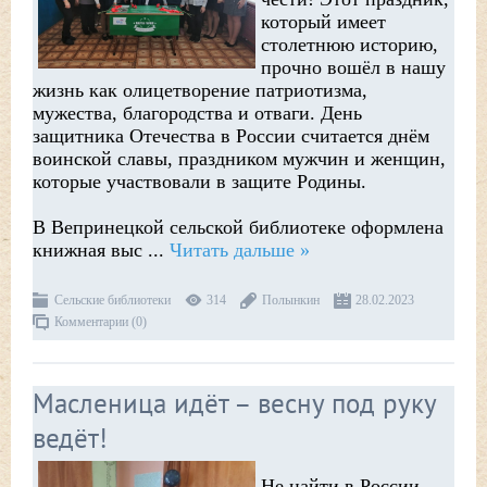
который имеет
столетнюю историю,
прочно вошёл в нашу
жизнь как олицетворение патриотизма,
мужества, благородства и отваги. День
защитника Отечества в России считается днём
воинской славы, праздником мужчин и женщин,
которые участвовали в защите Родины.
В Вепринецкой сельской библиотеке оформлена
книжная выс
...
Читать дальше »
Сельские библиотеки
314
Полынкин
28.02.2023
Комментарии (0)
Масленица идёт – весну под руку
ведёт!
Не найти в России