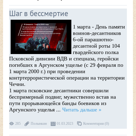
Шаг в бессмертие
1 марта - День памяти
воинов-десантников
6-ой парашютно-
десантной роты 104
гвардейского полка
Псковской дивизии ВДВ и спецназа, геройски
погибших в Аргунском ущелье (с 29 февраля по
1 марта 2000 г.) при проведении
контртеррористической операции на территории
Чечни.
1 марта псковские десантники совершили
беспримерный подвиг, мужественно встав на
пути прорывающейся банды боевиков из
Аргунского ущелья
...
Читать дальше »
285
Полынкин
01.03.2023
Комментарии (0)