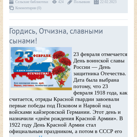
Сельские библиотеки
424
Полынкин
22.02.2023
Комментарии (0)
Гордись, Отчизна, славными
сынами!
23 февраля отмечается
День воинской славы
России — День
защитника Отечества.
Дата была выбрана
потому, что 23
февраля 1918 года, как
считается, отряды Красной гвардии завоевали
первые победы под Псковом и Нарвой над
войсками кайзеровской Германии. Этот день и
назначили «днём рождения Красной Армии». В
1922 году День Красной Армии стал
официальным праздником, а потом в СССР его