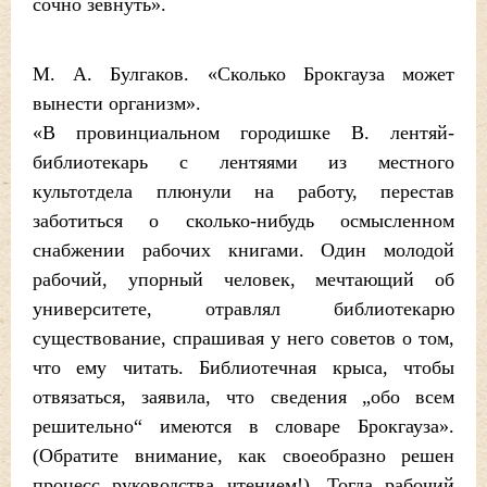
сочно зевнуть».
М. А. Булгаков. «Сколько Брокгауза может
вынести организм».
«В провинциальном городишке В. лентяй-
библиотекарь с лентяями из местного
культотдела плюнули на работу, перестав
заботиться о сколько-нибудь осмысленном
снабжении рабочих книгами. Один молодой
рабочий, упорный человек, мечтающий об
университете, отравлял библиотекарю
существование, спрашивая у него советов о том,
что ему читать. Библиотечная крыса, чтобы
отвязаться, заявила, что сведения „обо всем
решительно“ имеются в словаре Брокгауза».
(Обратите внимание, как своеобразно решен
процесс руководства чтением!). Тогда рабочий