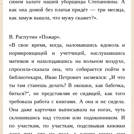
синем халате нашей уборщицы Степановны. А
как она домой без платья придёт — три месяца,
как замуж вышла, что мужу скажет?».
В. Распутин «Пожар».
«В свое время, когда, наломавшись вдоволь и
нормировщицей и учетчицей, наслушавшись
матюков и нахолодавшись на вольном воздухе,
спросила-сказала она, что собирается пойти в
библиотекари, Иван Петрович засмеялся: „И что
ты там станешь делать? В окошки, как бабочка,
биться?“, не представляя ее сидящей, как того
требовала работа с книгами. А она и не сидела.
Она даже карточки выписывала на ногах, чуть
склонившись над столом или подоконником. И
по участкам, по участкам, подсовывая книжки
даже тем, кто не знал, с какого конца они