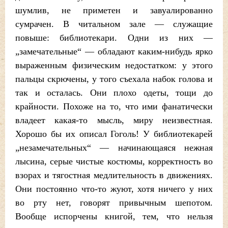
шумлив, не приметен и завуалированно
сумрачен. В читальном зале — служащие
повыше: библиотекари. Одни из них —
„замечательные“ — обладают каким-нибудь ярко
выраженным физическим недостатком: у этого
пальцы скрючены, у того съехала набок голова и
так и осталась. Они плохо одеты, тощи до
крайности. Похоже на то, что ими фанатически
владеет какая-то мысль, миру неизвестная.
Хорошо бы их описал Гоголь! У библиотекарей
„незамечательных“ — начинающаяся нежная
лысина, серые чистые костюмы, корректность во
взорах и тягостная медлительность в движениях.
Они постоянно что-то жуют, хотя ничего у них
во рту нет, говорят привычным шепотом.
Вообще испорчены книгой, тем, что нельзя