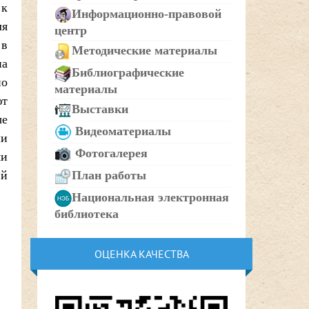
 к
Информационно-правовой
ля
центр
 в
Методические материалы
на
Библиографические
по
материалы
ют
Выставки
ые
Видеоматериалы
ли
Фотогалерея
ми
ий
План работы
Национальная электронная
библиотека
ОЦЕНКА КАЧЕСТВА