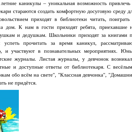
 летние каникулы – уникальная возможность привлечь
екари стараются создать комфортную досуговую среду д
вольствием приходят в библиотеки читать, поиграть
на дом. К нам в гости приходят ребята, приехавшие 
бушкам и дедушкам. Школьники приходят за книгами 
 успеть прочитать за время каникул, рассматрива
ю, и участвуют в познавательных мероприятиях. Юн
тские журналы. Листая журналы, у девчонок возника
тные и доступные ответы от библиотекаря. С весёлы
кам обо всём на свете", "Классная девчонка", "Домашн
ть не придётся.