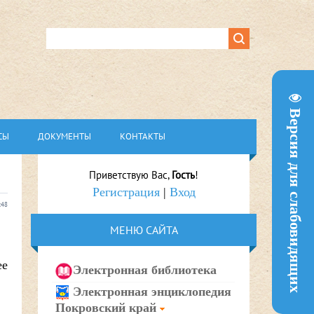
Версия для слабовидящих
СЫ
ДОКУМЕНТЫ
КОНТАКТЫ
Приветствую Вас
,
Гость
!
Регистрация
|
Вход
:48
МЕНЮ САЙТА
ее
Электронная библиотека
Электронная энциклопедия
Покровский край