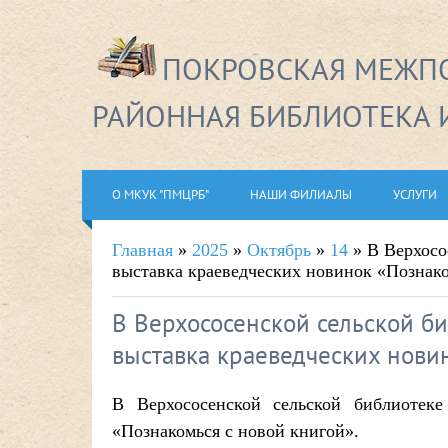
ПОКРОВСКАЯ МЕЖПО
РАЙОННАЯ БИБЛИОТЕКА 
О МКУК "ПМЦРБ"
НАШИ ФИЛИАЛЫ
УСЛУГИ
Главная
»
2025
»
Октябрь
»
14
» В Верхосо
выставка краеведческих новинок «Познако
В Верхососенской сельской б
выставка краеведческих новин
В Верхососенской сельской библиотек
«Познакомься с новой книгой».