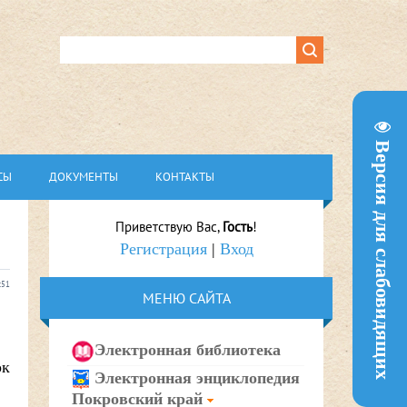
Версия для слабовидящих
СЫ
ДОКУМЕНТЫ
КОНТАКТЫ
Приветствую Вас
,
Гость
!
Регистрация
|
Вход
:51
МЕНЮ САЙТА
Электронная библиотека
ок
Электронная энциклопедия
Покровский край