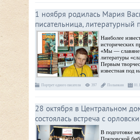
1 ноября родилась Мария Вас
писательница, литературный 
Наиболее извес
исторических п
«Мы — славяне!
литературы «сл
Первым творчес
известная под 
Портрет одного писателя
397
Полынкин
01.
28 октября в Центральном до
состоялась встреча с орловск
В подготовке м
Покровской биб