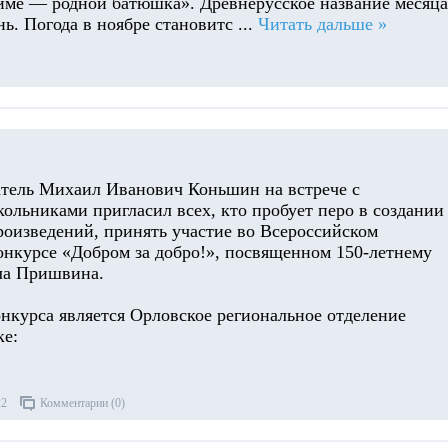
зиме — родной батюшка». Древнерусское название месяца
нь. Погода в ноябре становитс
...
Читать дальше »
тель Михаил Иванович Коньшин на встрече с
ольниками пригласил всех, кто пробует перо в создании
роизведений, принять участие во Всероссийском
онкурсе «Добром за добро!», посвященном 150-летнему
а Пришвина.
нкурса является Орловское региональное отделение
ке:
22
Комментарии (0)