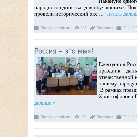
Накануне одног
народного единства, для обучающихся По
провели исторический экс
...
Читать дальш
Последние события
393
Полынкин
02.11.20
Россия – это мы»!
Ежегодно в Рос
праздник – дан
отечественной 
нашему народу 
В рамках празд
Христофорова Е
дальше »
Последние события
430
Полынкин
02.11.20