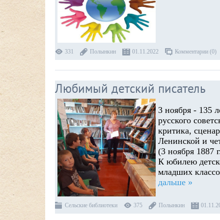
331
Полынкин
01.11.2022
Комментарии (0)
Любимый детский писатель
3 ноября - 135
русского советс
критика, сценар
Ленинской и че
(3 ноября 1887 г
К юбилею детск
младших классо
дальше »
Сельские библиотеки
375
Полынкин
01.11.2