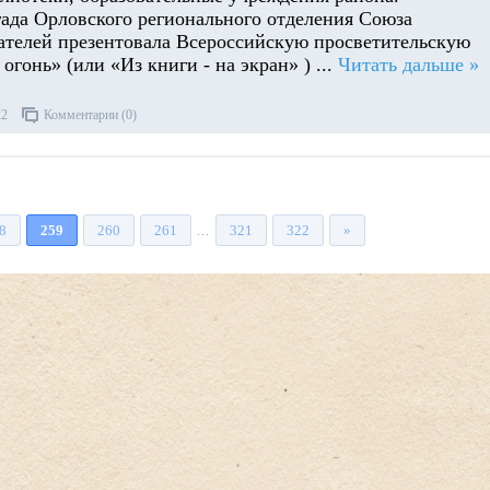
гада Орловского регионального отделения Союза
ателей презентовала Всероссийскую просветительскую
огонь» (или «Из книги - на экран» )
...
Читать дальше »
22
Комментарии (0)
8
259
260
261
321
322
»
...