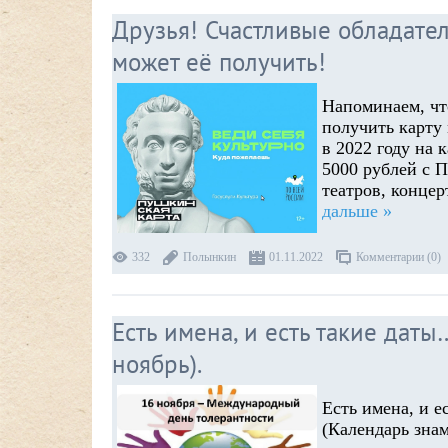
Друзья! Счастливые обладате
может её получить!
Напоминаем, чт
получить карту 
в 2022 году на 
5000 рублей с 
театров, конце
дальше »
332
Полынкин
01.11.2022
Комментарии (0)
Есть имена, и есть такие дат
ноябрь).
Есть имена, и е
(Календарь зна