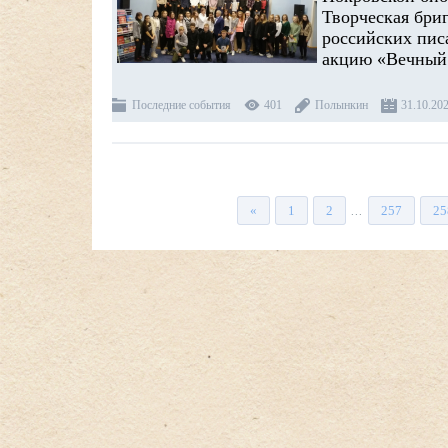
Творческая бри
российских пис
акцию «Вечный 
Последние события
401
Полынкин
31.10.20
«
1
2
257
25
...