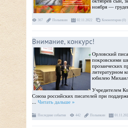
октябрёв сын, 
ноября — груде
367
Полынкин
02.11.2022
Комментарии (0)
Внимание, конкурс!
Орловский писа
покровскими шк
прозаических п
литературном к
юбилею Михаил
Учредителем Ко
Союза российских писателей при поддерж
...
Читать дальше »
Последние события
442
Полынкин
01.11.20