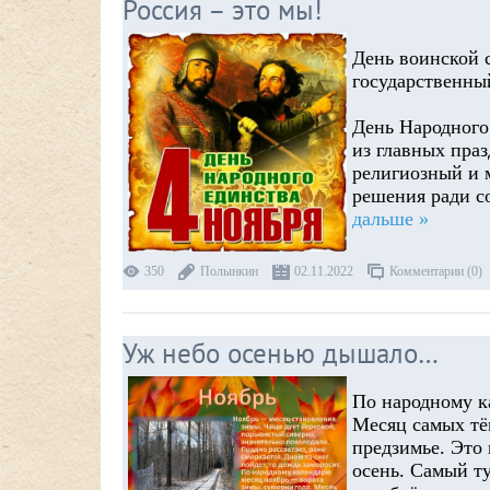
Россия – это мы!
День воинской 
государственный
День Народного
из главных пра
религиозный и 
решения ради с
дальше »
350
Полынкин
02.11.2022
Комментарии (0)
Уж небо осенью дышало…
По народному к
Месяц самых тё
предзимье. Это 
осень. Самый ту