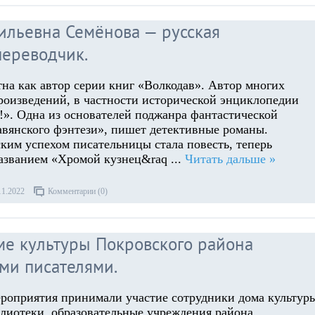
ильевна Семёнова — русская
переводчик.
тна как автор серии книг «Волкодав». Автор многих
роизведений, в частности исторической энциклопедии
». Одна из основателей поджанра фантастической
авянского фэнтези», пишет детективные романы.
ким успехом писательницы стала повесть, теперь
названием «Хромой кузнец&raq
...
Читать дальше »
11.2022
Комментарии (0)
ме культуры Покровского района
ими писателями.
ероприятия принимали участие сотрудники дома культур
лиотеки, образовательные учреждения района.