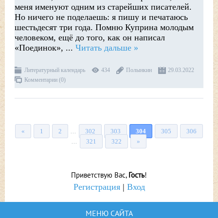
меня именуют одним из старейших писателей.
Но ничего не поделаешь: я пишу и печатаюсь
шестьдесят три года. Помню Куприна молодым
человеком, ещё до того, как он написал
«Поединок»,
...
Читать дальше »
Литературный календарь
434
Полынкин
29.03.2022
Комментарии (0)
«
1
2
302
303
304
305
306
...
321
322
»
...
Приветствую Вас
,
Гость
!
Регистрация
|
Вход
МЕНЮ САЙТА