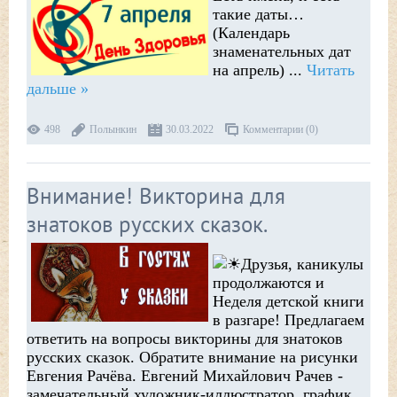
такие даты…
(Календарь
знаменательных дат
на апрель)
...
Читать
дальше »
498
Полынкин
30.03.2022
Комментарии (0)
Внимание! Викторина для
знатоков русских сказок.
Друзья, каникулы
продолжаются и
Неделя детской книги
в разгаре! Предлагаем
ответить на вопросы викторины для знатоков
русских сказок. Обратите внимание на рисунки
Евгения Рачёва. Евгений Михайлович Рачев -
замечательный художник-иллюстратор, график.