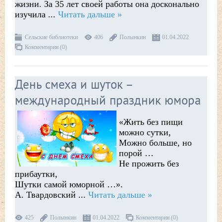
жизни. За 35 лет своей работы она досконально
изучила
...
Читать дальше »
Сельские библиотеки
406
Полынкин
01.04.2022
Комментарии (0)
День смеха и шуток –
международный праздник юмора
«Жить без пищи
можно сутки,
Можно больше, но
порой …
Не прожить без
прибаутки,
Шутки самой юморной …».
А. Твардовский
...
Читать дальше »
425
Полынкин
01.04.2022
Комментарии (0)