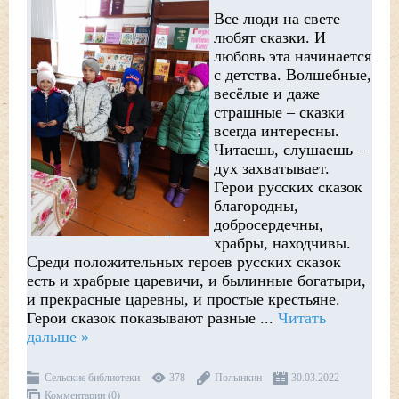
Все люди на свете
любят сказки. И
любовь эта начинается
с детства. Волшебные,
весёлые и даже
страшные – сказки
всегда интересны.
Читаешь, слушаешь –
дух захватывает.
Герои русских сказок
благородны,
добросердечны,
храбры, находчивы.
Среди положительных героев русских сказок
есть и храбрые царевичи, и былинные богатыри,
и прекрасные царевны, и простые крестьяне.
Герои сказок показывают разные
...
Читать
дальше »
Сельские библиотеки
378
Полынкин
30.03.2022
Комментарии (0)