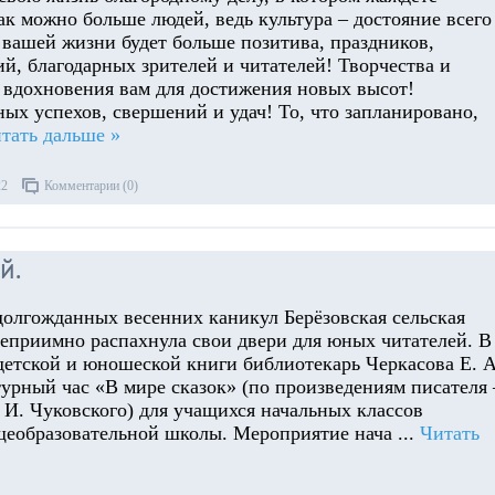
ак можно больше людей, ведь культура – достояние всего
 вашей жизни будет больше позитива, праздников,
й, благодарных зрителей и читателей! Творчества и
 вдохновения вам для достижения новых высот!
ых успехов, свершений и удач! То, что запланировано,
тать дальше »
22
Комментарии (0)
й.
долгожданных весенних каникул Берёзовская сельская
теприимно распахнула свои двери для юных читателей. В
детской и юношеской книги библиотекарь Черкасова Е. А
турный час «В мире сказок» (по произведениям писателя 
 И. Чуковского) для учащихся начальных классов
щеобразовательной школы. Мероприятие нача
...
Читать