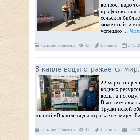
вопрос, надо то
профессиональн
сельская библио
может найти кн
успешно
...
Чит
Сельские библиотеки
437
Полынкин
24.03.2
В капле воды отражается мир.
22 марта по ре
водных ресурсов
воды, а потому,
Вышнетуровецко
Трудкинской об
знаний «В капле воды отражается мир». Б
Сельские библиотеки
464
Полынкин
24.03.2