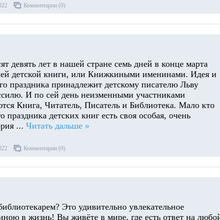
022
Комментарии (0)
ят девять лет в нашей стране семь дней в конце марта
ей детской книги, или Книжкиными именинами. Идея и
ого праздника принадлежит детскому писателю Льву
силю. И по сей день неизменными участниками
ются Книга, Читатель, Писатель и Библиотека. Мало кто
ого праздника детских книг есть своя особая, очень
ория
...
Читать дальше »
022
Комментарии (0)
 библиотекарем? Это удивительно увлекательное
ною в жизнь! Вы живёте в мире, где есть ответ на любо