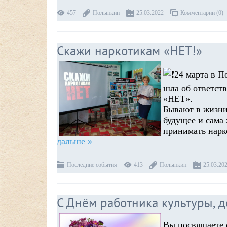
457
Полынкин
25.03.2022
Комментарии (0)
Скажи наркотикам «НЕТ!»
24 марта в П
шла об ответст
«НЕТ».
Бывают в жизни
будущее и сама
принимать нарк
дальше »
Последние события
413
Полынкин
25.03.20
С Днём работника культуры, 
Вы посвящаете 