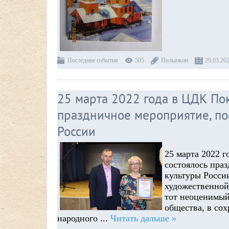
Последние события
505
Полынкин
29.03.20
25 марта 2022 года в ЦДК Пок
праздничное мероприятие, п
России
25 марта 2022 
состоялось пра
культуры Росси
художественной
тот неоценимый
общества, в со
народного
...
Читать дальше »