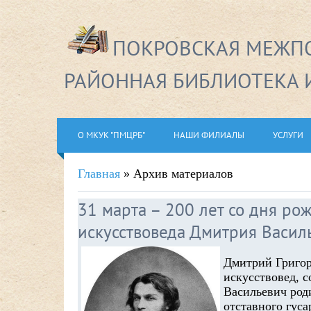
ПОКРОВСКАЯ МЕЖПО
РАЙОННАЯ БИБЛИОТЕКА 
О МКУК "ПМЦРБ"
НАШИ ФИЛИАЛЫ
УСЛУГИ
Главная
»
Архив материалов
31 марта – 200 лет со дня ро
искусствоведа Дмитрия Васил
Дмитрий Григор
искусствовед, 
Васильевич роди
отставного гуса