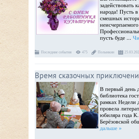
задействовать к
народа! Пусть в
смешных истори
неисчерпаемого
Профессиональн
пусть буде
...
Чи
Последние события
475
Полынкин
25.03.20
Время сказочных приключени
В первый день 
библиотека гос
рамках Недели 
провела литера
юбиляра года К.
Берёзовской об
дальше »