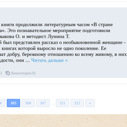
 книги продолжили литературным часом «В стране
ва». Это познавательное мероприятие подготовили
зыкова О. и методист Лунина Т.
 был представлен рассказ о необыкновенной женщине -
 книгах которой выросло не одно поколение. Ее
чат добру, бережному отношению ко всему живому, в них
адости, они
...
Читать дальше »
22
Комментарии (0)
4
305
306
307
321
322
»
...