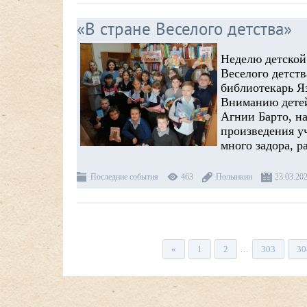
«В стране Веселого детства»
Неделю детской
Веселого детст
библиотекарь Я
Вниманию детей
Агнии Барто, на
произведения у
много задора, р
Последние события
463
Полынкин
23.03.20
«
1
2
303
30
...