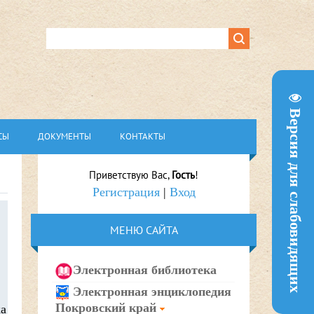
Версия для слабовидящих
СЫ
ДОКУМЕНТЫ
КОНТАКТЫ
Приветствую Вас
,
Гость
!
Регистрация
|
Вход
МЕНЮ САЙТА
Электронная библиотека
Электронная энциклопедия
Покровский край
ка