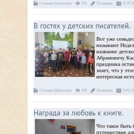
Сельские библиотеки
530
Полынкин
25.03.2
В гостях у детских писателей.
Вот уже семьдес
называют Недел
название детск
Абрамовичу Кас
праздника оста
знает, что у эт
интересная ист
Сельские библиотеки
458
Полынкин
24.03.2
Награда за любовь к книге.
Что такое быть
путешествие дли