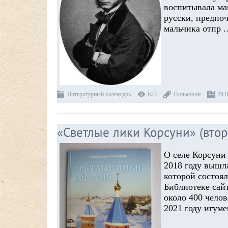
воспитывала ма
русски, предпоч
мальчика отпр
.
Литературный календарь
623
Полынкин
29.
«Светлые лики Корсуни» (втор
О селе Корсуни 
2018 году вышл
которой состоял
Библиотеке сай
около 400 челов
2021 году игум