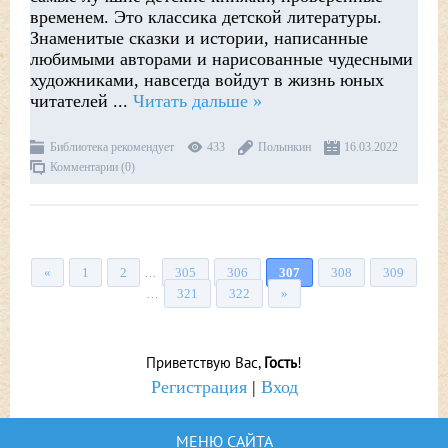
временем. Это классика детской литературы.
Знаменитые сказки и истории, написанные
любимыми авторами и нарисованные чудесными
художниками, навсегда войдут в жизнь юных
читателей
...
Читать дальше »
Библиотека рекомендует
433
Полынкин
16.03.2022
Комментарии (0)
«
1
2
305
306
307
308
309
...
321
322
»
...
Приветствую Вас
,
Гость
!
Регистрация
|
Вход
МЕНЮ САЙТА