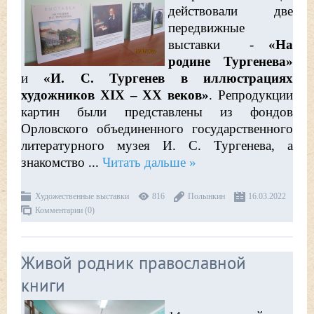
действовали две
передвижные
выставки -
«На
родине Тургенева»
и
«И. С. Тургенев в иллюстрациях
художников XIX – XX веков»
. Репродукции
картин были представлены из фондов
Орловского объединенного государственного
литературного музея И. С. Тургенева, а
знакомство
...
Читать дальше »
Художественные выставки
816
Полынкин
16.03.2022
Комментарии (0)
Живой родник православной
книги