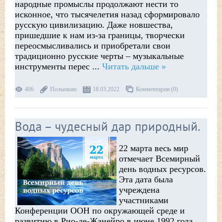
народные промыслы продолжают нести то
исконное, что тысячелетия назад сформировало
русскую цивилизацию. Даже новшества,
пришедшие к нам из-за границы, творчески
переосмысливались и приобретали свои
традиционно русские черты – музыкальные
инструменты перес
...
Читать дальше »
406
Полынкин
18.03.2022
Комментарии (0)
Вода – чудесный дар природный.
22 марта весь мир
отмечает Всемирный
день водных ресурсов.
Эта дата была
учреждена
участниками
Конференции ООН по окружающей среде и
развитию в Рио-де-Жанейро в июне 1992 года.