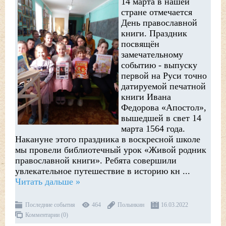
14 марта в нашей
стране отмечается
День православной
книги. Праздник
посвящён
замечательному
событию - выпуску
первой на Руси точно
датируемой печатной
книги Ивана
Федорова «Апостол»,
вышедшей в свет 14
марта 1564 года.
Накануне этого праздника в воскресной школе
мы провели библиотечный урок «Живой родник
православной книги». Ребята совершили
увлекательное путешествие в историю кн
...
Читать дальше »
Последние события
464
Полынкин
16.03.2022
Комментарии (0)