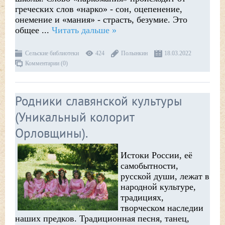
греческих слов «нарко» - сон, оцепенение,
онемение и «мания» - страсть, безумие. Это
общее
...
Читать дальше »
Сельские библиотеки
424
Полынкин
18.03.2022
Комментарии (0)
Родники славянской культуры
(Уникальный колорит
Орловщины).
Истоки России, её
самобытности,
русской души, лежат в
народной культуре,
традициях,
творческом наследии
наших предков. Традиционная песня, танец,