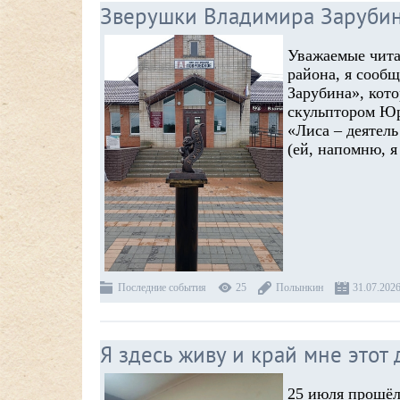
Зверушки Владимира Зарубина
Уважаемые чита
района, я сооб
Зарубина», кот
скульптором Юр
«Лиса – деятел
(ей, напомню, 
Последние события
25
Полынкин
31.07.202
Я здесь живу и край мне этот 
25 июля прошёл 