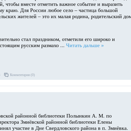
й, чтобы вместе отметить важное событие и выразить
му краю. Для России любое село – частица большой
ельских жителей – это их малая родина, родительский дом
вительно стал праздником, отметили его широко и
астоящим русским размахо
...
Читать дальше »
6
Комментарии (0)
вской районной библиотеки Полынкин А. М. по
ректора Змиёвской районной библиотеки Елены
инял участие в Дне Свердловского района в п. Змиёвка.