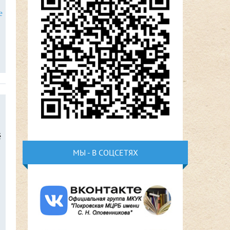
е
ё
МЫ - В СОЦСЕТЯХ