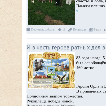
счастье и боль,
Памяти павших 
»
Последние события
11
Полынкин
Вчера
И в честь героев ратных дел 
83 года назад, 
был освобождён
460-летие!
Героям Орла и Б
В привычных с
Полночным залпом торжества,
Рукоплеща победе новой,