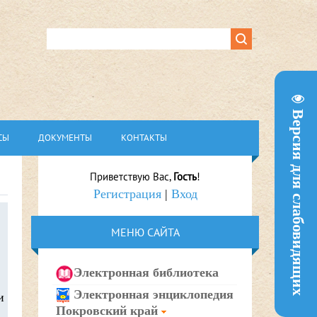
Версия для слабовидящих
СЫ
ДОКУМЕНТЫ
КОНТАКТЫ
Приветствую Вас
,
Гость
!
Регистрация
|
Вход
МЕНЮ САЙТА
Электронная библиотека
Электронная энциклопедия
и
Покровский край