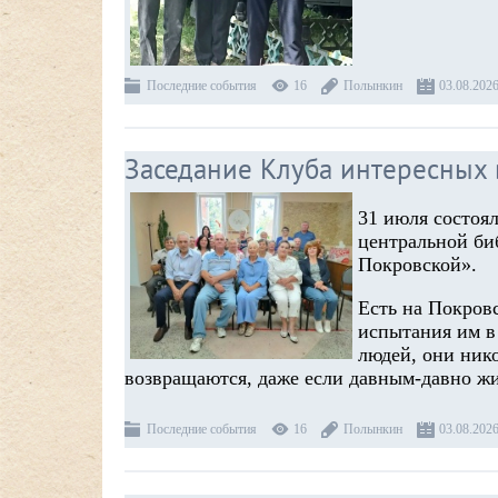
Последние события
16
Полынкин
03.08.202
Заседание Клуба интересных 
31 июля состоял
центральной би
Покровской».
Есть на Покровс
испытания им в
людей, они нико
возвращаются, даже если давным-давно ж
Последние события
16
Полынкин
03.08.202