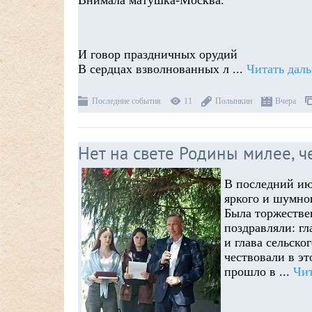
Внимала матушка-Москва.
И говор праздничных орудий
В сердцах взволнованных л
...
Читать дал
Последние события
11
Полынкин
Вчера
Нет на свете Родины милее, ч
В последний ию
яркого и шумног
Была торжестве
поздравляли: г
и глава сельско
чествовали в э
прошло в
...
Чит