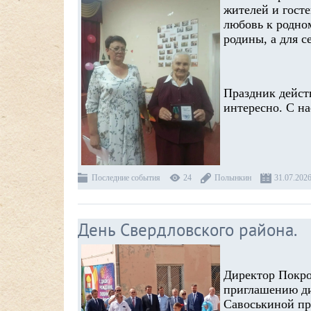
жителей и госте
любовь к родно
родины, а для с
Праздник дейст
интересно. С н
Последние события
24
Полынкин
31.07.202
День Свердловского района.
Директор Покро
приглашению ди
Савоськиной пр