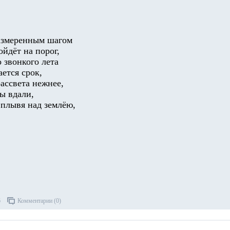
размеренным шагом
йдёт на порог,
 звонкого лета
ется срок,
ассвета нежнее,
ы вдали,
 плывя над землёю,
6
Комментарии (0)