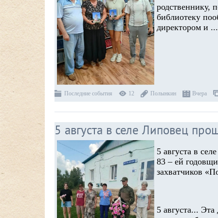
родственнику, 
библиотеку поо
директором и
..
Последние события
12
Полынкин
Вчера
5 августа в селе Липовец пр
5 августа в се
83 – ей годовщ
захватчиков «П
5 августа... Эта