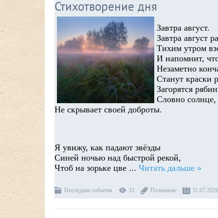
Стихотворение дня
Завтра август.
Завтра август 
Тихим утром взо
И напомнит, что
Незаметно конча
Станут краски р
Загорятся рябин
Словно солнце,
Не скрывает своей доброты.
Я увижу, как падают звёзды
Синей ночью над быстрой рекой,
Чтоб на зорьке цве
...
Читать дальше »
Последние события
33
Полынкин
31.07.202