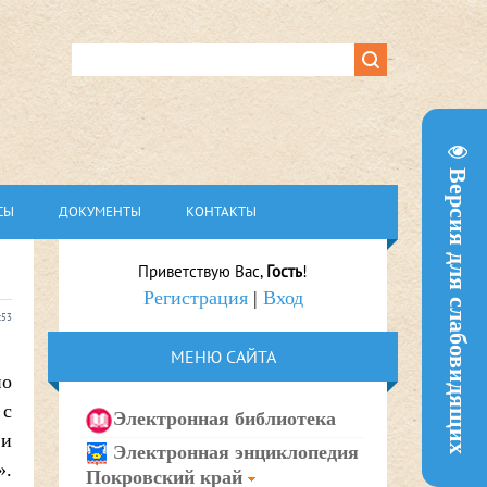
Версия для слабовидящих
СЫ
ДОКУМЕНТЫ
КОНТАКТЫ
Приветствую Вас
,
Гость
!
Регистрация
|
Вход
:53
МЕНЮ САЙТА
по
 с
Электронная библиотека
 и
Электронная энциклопедия
».
Покровский край