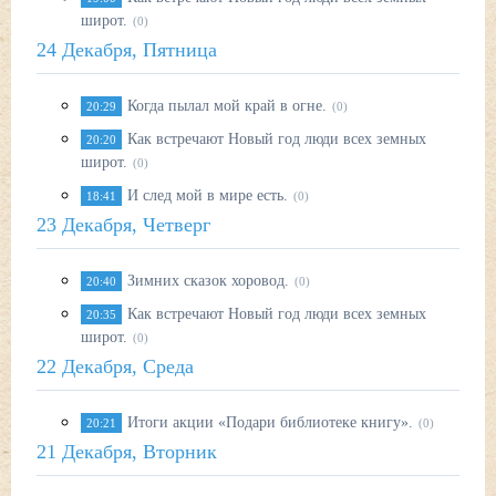
широт.
(0)
24 Декабря, Пятница
Когда пылал мой край в огне.
20:29
(0)
Как встречают Новый год люди всех земных
20:20
широт.
(0)
И след мой в мире есть.
18:41
(0)
23 Декабря, Четверг
Зимних сказок хоровод.
20:40
(0)
Как встречают Новый год люди всех земных
20:35
широт.
(0)
22 Декабря, Среда
Итоги акции «Подари библиотеке книгу».
20:21
(0)
21 Декабря, Вторник