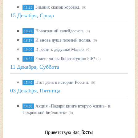
Зимних сказок хоровод.
11:23
(0)
15 Декабря, Среда
Новогодний калейдоскоп.
19:22
(0)
И вновь душа поэзией полна.
19:17
(0)
В гости к дедушке Мазаю.
19:00
(0)
Знаете ли вы Конституцию РФ?
18:57
(0)
11 Декабря, Суббота
Этот день в истории России.
15:49
(0)
03 Декабря, Пятница
Акция «Подари книге вторую жизнь» в
14:38
Покровской библиотеке
(0)
Приветствую Вас
,
Гость
!