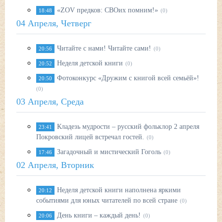
«ZOV предков: СВОих помним!»
18:48
(0)
04 Апреля, Четверг
Читайте с нами! Читайте сами!
20:56
(0)
Неделя детской книги
20:52
(0)
Фотоконкурс «Дружим с книгой всей семьёй»!
20:50
(0)
03 Апреля, Среда
Кладезь мудрости – русский фольклор 2 апреля
23:41
Покровский лицей встречал гостей.
(0)
Загадочный и мистический Гоголь
17:46
(0)
02 Апреля, Вторник
Неделя детской книги наполнена яркими
20:12
событиями для юных читателей по всей стране
(0)
День книги – каждый день!
20:06
(0)