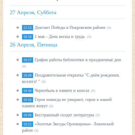
27 Апреля, Суббота
Диктант Победы в Покровском районе
22:53
(0)
1 мая – День весны и труда.
18:28
(0)
26 Апреля, Пятница
График работы библиотеки в праздничные дни
19:57
(0)
Поздравительная открытка "С днём рождения,
19:49
коллега! "
(0)
Чернобыль в памяти и книгах
19:46
(0)
Герои никогда не умирают, герои в нашей
19:42
памяти живут
(0)
Бесстрашный солдат литературы
19:40
(0)
«Золотые Звезды Орловщины». Ливенский
19:22
район
(0)