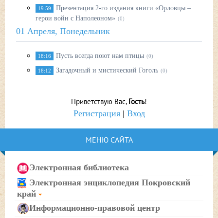
Презентация 2-го издания книги «Орловцы –
19:59
герои войн с Наполеоном»
(0)
01 Апреля, Понедельник
Пусть всегда поют нам птицы
18:16
(0)
Загадочный и мистический Гоголь
18:12
(0)
Приветствую Вас
,
Гость
!
Регистрация
|
Вход
МЕНЮ САЙТА
Электронная библиотека
Электронная энциклопедия Покровский
край
Информационно-правовой центр