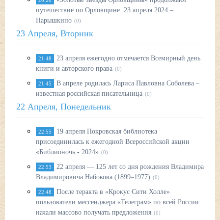
20:28
путешествие по Орловщине. 23 апреля 2024 –
Нарышкино
(0)
23 Апреля, Вторник
23 апреля ежегодно отмечается Всемирный день
21:48
книги и авторского права
(0)
В апреле родилась Лариса Павловна Соболева –
21:45
известная российская писательница
(0)
22 Апреля, Понедельник
19 апреля Покровская библиотека
22:55
присоединилась к ежегодной Всероссийской акции
«Библионочь - 2024»
(0)
22 апреля — 125 лет со дня рождения Владимира
22:53
Владимировича Набокова (1899–1977)
(0)
После теракта в «Крокус Сити Холле»
22:48
пользователи мессенджера «Телеграм» по всей России
начали массово получать предложения
(0)