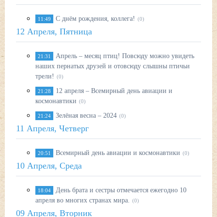
С днём рождения, коллега!
11:49
(0)
12 Апреля, Пятница
Апрель – месяц птиц! Повсюду можно увидеть
21:31
наших пернатых друзей и отовсюду слышны птичьи
трели!
(0)
12 апреля – Всемирный день авиации и
21:28
космонавтики
(0)
Зелёная весна – 2024
21:24
(0)
11 Апреля, Четверг
Всемирный день авиации и космонавтики
20:51
(0)
10 Апреля, Среда
День брата и сестры отмечается ежегодно 10
18:04
апреля во многих странах мира.
(0)
09 Апреля, Вторник