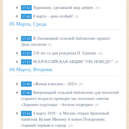
Художник, сделавший мир добрее.
17:54
(0)
8 марта – день особый!
17:46
(0)
05 Марта, Среда
В Липовецкой сельской библиотеке прошёл
17:28
День писателя
(0)
210 лет со дня рождения П. Ершова.
17:25
(0)
ВСЕРОССИЙСКАЯ АКЦИЯ "УРА ПОБЕДЕ!"
17:23
(0)
04 Марта, Вторник
«Живая классика – 2025»
17:49
(0)
Вепринецкой сельской библиотеке для читателей
17:46
старшего возраста проведён час полезных советов
«Хорошее подспорье – богатое подворье»
(0)
4 марта 1818 – в Москве открыт бронзовый
17:44
памятник Кузьме Минину и князю Пожарскому,
ставший первым в городе.
(0)