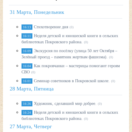
31 Марта, Понедельник
Стихотворение дня
16:13
(0)
Неделя детской и юношеской книги в сельских
16:11
библиотеках Покровского района.
(0)
Экскурсия по посёлку (улица 50 лет Октября –
16:09
Зелёный проезд – памятник жертвам фашизма).
(0)
Как покровчанки – мастерицы помогают героям
16:04
СВО
(0)
Cеминар советников в Покровской школе.
16:01
(0)
28 Марта, Пятница
Художник, сделавший мир добрее.
16:26
(0)
Неделя детской и юношеской книги в сельских
16:24
библиотеках Покровского района.
(0)
27 Марта, Четверг