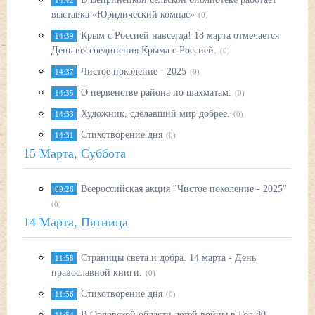
14:42
выставка «Юридический компас»
(0)
Крым с Россией навсегда! 18 марта отмечается
14:39
День воссоединения Крыма с Россией.
(0)
Чистое поколение - 2025
14:37
(0)
О первенстве района по шахматам.
14:35
(0)
Художник, сделавший мир добрее.
14:33
(0)
Стихотворение дня
14:31
(0)
15 Марта, Суббота
Всероссийская акция "Чистое поколение - 2025"
09:26
(0)
14 Марта, Пятница
Страницы света и добра. 14 марта - День
11:58
православной книги.
(0)
Стихотворение дня
11:56
(0)
В Орловской области детей войны в Год 80-