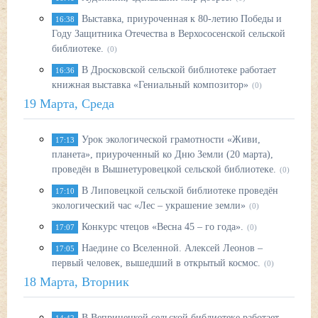
Выставка, приуроченная к 80-летию Победы и
16:38
Году Защитника Отечества в Верхососенской сельской
библиотеке.
(0)
В Дросковской сельской библиотеке работает
16:36
книжная выставка «Гениальный композитор»
(0)
19 Марта, Среда
Урок экологической грамотности «Живи,
17:13
планета», приуроченный ко Дню Земли (20 марта),
проведён в Вышнетуровецкой сельской библиотеке.
(0)
В Липовецкой сельской библиотеке проведён
17:10
экологический час «Лес – украшение земли»
(0)
Конкурс чтецов «Весна 45 – го года».
17:07
(0)
Наедине со Вселенной. Алексей Леонов –
17:05
первый человек, вышедший в открытый космос.
(0)
18 Марта, Вторник
В Вепринецкой сельской библиотеке работает