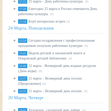
25 марта - День работника культуры.
17:22
(0)
Ежегодно 25 марта в России отмечается День
17:20
работника культуры.
(0)
Клуб интересных встреч
17:18
(0)
24 Марта, Понедельник
Сегодня поздравления с профессиональным
15:54
праздником получали работники культуры.
(0)
Неделя детской и юношеской книги в
15:41
Покровской детской библиотеке.
(0)
22 марта - Всемирный день водных ресурсов
15:40
(День воды).
(0)
21 марта – Всемирный день поэзии.
15:37
(Продолжение)
(0)
21 марта – Всемирный день поэзии.
15:35
(0)
20 Марта, Четверг
Художник, сделавший мир добрее.
16:41
(0)