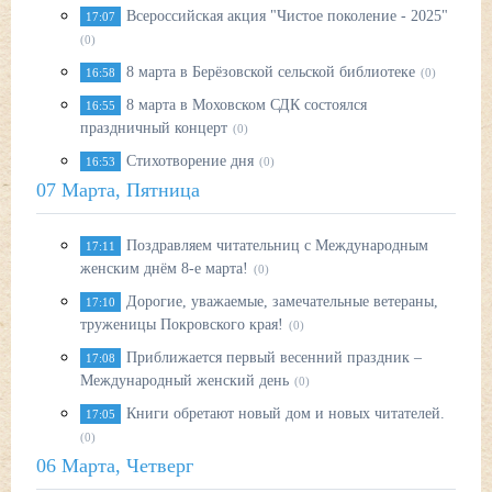
Всероссийская акция "Чистое поколение - 2025"
17:07
(0)
8 марта в Берёзовской сельской библиотеке
16:58
(0)
8 марта в Моховском СДК состоялся
16:55
праздничный концерт
(0)
Стихотворение дня
16:53
(0)
07 Марта, Пятница
Поздравляем читательниц с Международным
17:11
женским днём 8-е марта!
(0)
Дорогие, уважаемые, замечательные ветераны,
17:10
труженицы Покровского края!
(0)
Приближается первый весенний праздник –
17:08
Международный женский день
(0)
Книги обретают новый дом и новых читателей.
17:05
(0)
06 Марта, Четверг