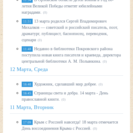
11:54
летия Великой Победы отметят юбилейными
наградами.
(0)
13 марта родился Сергей Владимирович
11:51
Михалков — советский и российский писатель, поэт,
драматург, публицист, баснописец, переводчик,
сценари
(0)
Недавно в библиотеки Покровского района
11:48
поступила новая книга писателя и краеведа, директора
центральной библиотеки А. М. Полынкина.
(0)
12 Марта, Среда
Художник, сделавший мир добрее.
16:48
(0)
Страницы света и добра. 14 марта - День
16:45
православной книги.
(0)
11 Марта, Вторник
Крым с Россией навсегда! 18 марта отмечается
17:09
День воссоединения Крыма с Россией.
(0)