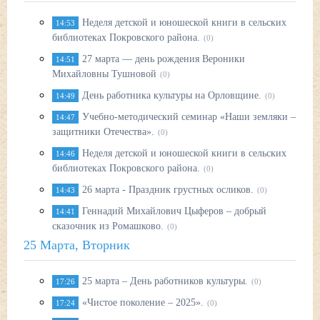
Неделя детской и юношеской книги в сельских
14:53
библиотеках Покровского района.
(0)
27 марта — день рождения Вероники
14:51
Михайловны Тушновой
(0)
День работника культуры на Орловщине.
14:49
(0)
Учебно-методический семинар «Наши земляки –
14:47
защитники Отечества».
(0)
Неделя детской и юношеской книги в сельских
14:46
библиотеках Покровского района.
(0)
26 марта - Праздник грустных осликов.
14:43
(0)
Геннадий Михайлович Цыферов – добрый
14:41
сказочник из Ромашково.
(0)
25 Марта, Вторник
25 марта – День работников культуры.
17:26
(0)
«Чистое поколение – 2025».
17:24
(0)