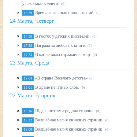
уважаемые коллеги!
(0)
Время сказочных приключений.
16:29
(0)
24 Марта, Четверг
В гостях у детских писателей.
17:30
(0)
Награда за любовь к книге.
17:28
(0)
В капле воды отражается мир.
17:23
(0)
23 Марта, Среда
«В стране Веселого детства»
19:04
(0)
В храме печатных слов.
19:01
(0)
22 Марта, Вторник
Щедра поэтами родная сторона.
19:16
(0)
Волшебная магия книжных страниц.
19:12
(0)
Волшебная магия книжных страниц.
19:08
(0)