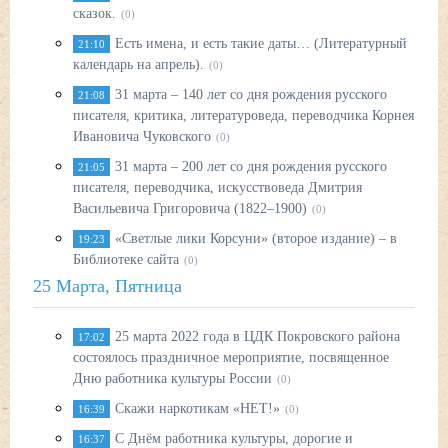
сказок.
(0)
Есть имена, и есть такие даты… (Литературный
21:10
календарь на апрель).
(0)
31 марта – 140 лет со дня рождения русского
21:08
писателя, критика, литературоведа, переводчика Корнея
Ивановича Чуковского
(0)
31 марта – 200 лет со дня рождения русского
21:05
писателя, переводчика, искусствоведа Дмитрия
Васильевича Григоровича (1822–1900)
(0)
«Светлые лики Корсуни» (второе издание) – в
19:23
Библиотеке сайта
(0)
25 Марта, Пятница
25 марта 2022 года в ЦДК Покровского района
17:02
состоялось праздничное мероприятие, посвященное
Дню работника культуры России
(0)
Скажи наркотикам «НЕТ!»
16:39
(0)
С Днём работника культуры, дорогие и
16:37