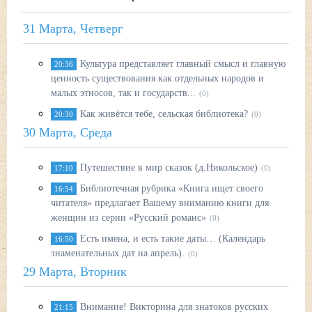
31 Марта, Четверг
Культура представляет главный смысл и главную
20:36
ценность существования как отдельных народов и
малых этносов, так и государств...
(0)
Как живётся тебе, сельская библиотека?
20:30
(0)
30 Марта, Среда
Путешествие в мир сказок (д.Никольское)
17:10
(0)
Библиотечная рубрика «Книга ищет своего
16:54
читателя» предлагает Вашему вниманию книги для
женщин из серии «Русский романс»
(0)
Есть имена, и есть такие даты… (Календарь
16:50
знаменательных дат на апрель).
(0)
29 Марта, Вторник
Внимание! Викторина для знатоков русских
21:15