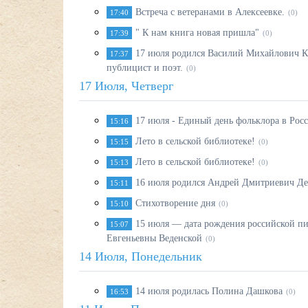
Встреча с ветеранами в Алексеевке.
17:40
(0)
" К нам книга новая пришла"
17:39
(0)
17 июля родился Василий Михайлович Ка
17:37
публицист и поэт.
(0)
17 Июля, Четверг
17 июля - Единый день фольклора в Рос
15:16
Лето в сельской библиотеке!
15:15
(0)
Лето в сельской библиотеке!
15:13
(0)
16 июля родился Андрей Дмитриевич Де
15:11
Стихотворение дня
15:10
(0)
15 июля — дата рождения российской пи
15:07
Евгеньевны Веденской
(0)
14 Июля, Понедельник
14 июля родилась Полина Дашкова
16:53
(0)