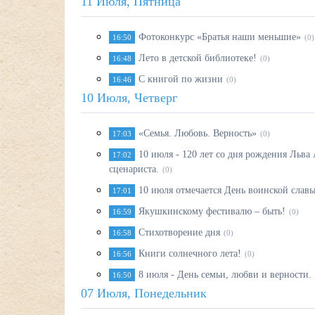
11 Июля, Пятница
Фотоконкурс «Братья наши меньшие»
16:50
(0)
Лето в детской библиотеке!
16:48
(0)
С книгой по жизни
16:46
(0)
10 Июля, Четверг
«Семья. Любовь. Верность»
17:03
(0)
10 июля - 120 лет со дня рождения Льва 
17:02
сценариста.
(0)
10 июля отмечается День воинской слав
17:01
Якушкинскому фестивалю – быть!
16:59
(0)
Стихотворение дня
16:58
(0)
Книги солнечного лета!
16:56
(0)
8 июля - День семьи, любви и верности.
16:50
07 Июля, Понедельник