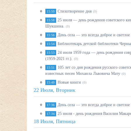
Стихотворение дня
15:59
(0)
25 июля — день рождения советского ки
15:58
Шукшина.
(0)
День села — это всегда доброе и светло
15:56
Библиотекарь детской библиотеки Черны
15:54
24 июля 1959 года — день рождения сов
15:53
(1959-2021 гг.).
(0)
105 лет со дня рождения русского советс
15:51
известных песен Михаила Львовича Мату
(0)
Новые книги
15:49
(0)
22 Июля, Вторник
День села — это всегда доброе и светло
17:36
25 июля - день рождения Василия Макар
17:34
18 Июля, Пятница