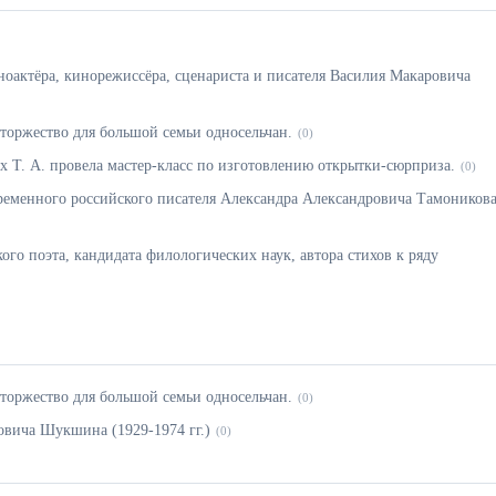
ноактёра, кинорежиссёра, сценариста и писателя Василия Макаровича
е торжество для большой семьи односельчан.
(0)
х Т. А. провела мастер-класс по изготовлению открытки-сюрприза.
(0)
ременного российского писателя Александра Александровича Тамоников
кого поэта, кандидата филологических наук, автора стихов к ряду
е торжество для большой семьи односельчан.
(0)
овича Шукшина (1929-1974 гг.)
(0)