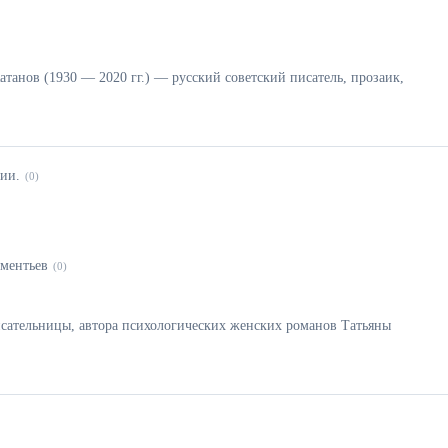
танов (1930 — 2020 гг.) — русский советский писатель, прозаик,
сии.
(0)
ментьев
(0)
сательницы, автора психологических женских романов Татьяны