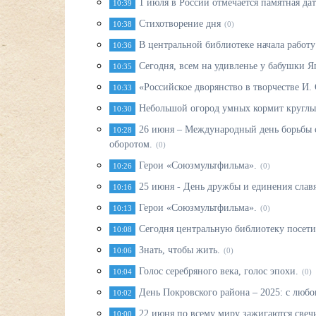
1 июля в России отмечается памятная дат
10:39
Стихотворение дня
10:38
(0)
В центральной библиотеке начала работ
10:36
Сегодня, всем на удивленье у бабушки Я
10:35
«Российское дворянство в творчестве И. 
10:33
Небольшой огород умных кормит круглы
10:30
26 июня – Международный день борьбы 
10:28
оборотом.
(0)
Герои «Союзмультфильма».
10:26
(0)
25 июня - День дружбы и единения слав
10:16
Герои «Союзмультфильма».
10:13
(0)
Сегодня центральную библиотеку посет
10:08
Знать, чтобы жить.
10:06
(0)
Голос серебряного века, голос эпохи.
10:04
(0)
День Покровского района – 2025: с любо
10:02
22 июня по всему миру зажигаются свечи
10:00