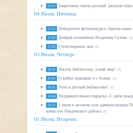
Защитники земли русской: разгром туре
16:33
04 Июля, Пятница
Победители фотоконкурса «Братья наши
15:52
Добрый волшебник Владимир Сутеев.
15:50
(0
Стихотворение дня
15:49
(0)
03 Июля, Четверг
Посети библиотеку, узнай мир!
16:45
(0)
О войне правдиво и с болью.
16:43
(0)
Лето в детской библиотеке!
16:41
(0)
Поздравительная открытка «С днём рожде
16:40
1 июля в актовом зале администрации По
16:37
комиссии Покровского района
(0)
01 Июля, Вторник