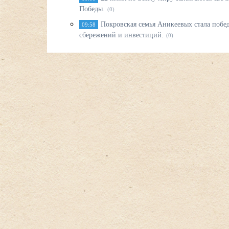
Победы.
(0)
Покровская семья Аникеевых стала побед
09:58
сбережений и инвестиций.
(0)