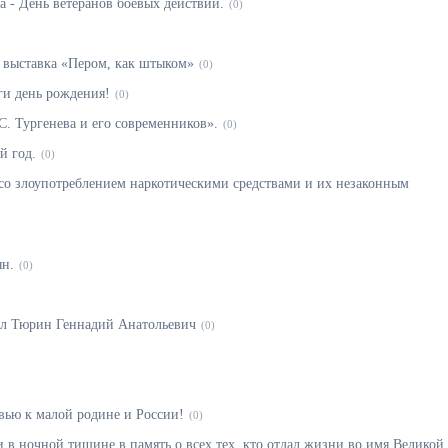
а - День ветеранов боевых действий.
(0)
у выставка «Пером, как штыком»
(0)
ги день рождения!
(0)
С. Тургенева и его современников».
(0)
й год.
(0)
со злоупотреблением наркотическими средствами и их незаконным
ян.
(0)
ил Тюрин Геннадий Анатольевич
(0)
вью к малой родине и России!
(0)
 в ночной тишине в память о всех тех, кто отдал жизни во имя Великой