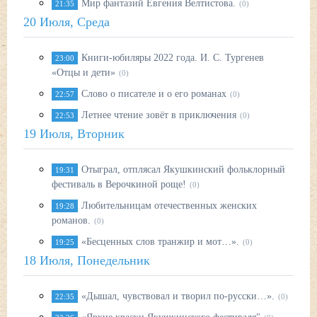
Мир фантазий Евгения Велтистова.
21:35
(0)
20 Июля, Среда
Книги-юбиляры 2022 года. И. С. Тургенев
23:00
«Отцы и дети»
(0)
Слово о писателе и о его романах
22:57
(0)
Летнее чтение зовёт в приключения
22:53
(0)
19 Июля, Вторник
Отыграл, отплясал Якушкинский фольклорный
19:31
фестиваль в Верочкиной роще!
(0)
Любительницам отечественных женских
19:28
романов.
(0)
«Бесценных слов транжир и мот…».
19:25
(0)
18 Июля, Понедельник
«Дышал, чувствовал и творил по-русски…».
22:35
(0)