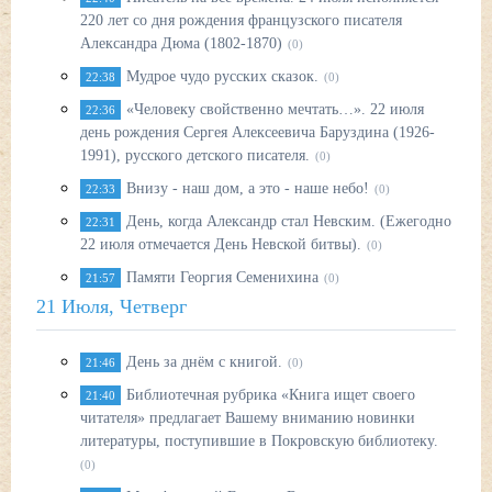
220 лет со дня рождения французского писателя
Александра Дюма (1802-1870)
(0)
Мудрое чудо русских сказок.
22:38
(0)
«Человеку свойственно мечтать…». 22 июля
22:36
день рождения Сергея Алексеевича Баруздина (1926-
1991), русского детского писателя.
(0)
Внизу - наш дом, а это - наше небо!
22:33
(0)
День, когда Александр стал Невским. (Ежегодно
22:31
22 июля отмечается День Невской битвы).
(0)
Памяти Георгия Семенихина
21:57
(0)
21 Июля, Четверг
День за днём с книгой.
21:46
(0)
Библиотечная рубрика «Книга ищет своего
21:40
читателя» предлагает Вашему вниманию новинки
литературы, поступившие в Покровскую библиотеку.
(0)