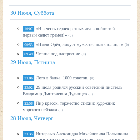
30 Июля, Суббота
«И в честь героев ратных дел в войне той
10:07
первый салют гремел!»
(0)
«Взяли Орёл, ликует мужественная столица!»
09:53
(0)
Чтение под настроение
09:49
(0)
29 Июля, Пятница
Лето в банке. 1000 советов.
23:06
(0)
29 июля родился русский советский писатель
23:02
Владимир Дмитриевич Дудинцев
(0)
Пир красок, торжество стихии: художник
22:58
морского пейзажа
(0)
28 Июля, Четверг
Интервью Александра Михайловича Полынкина.
23:35