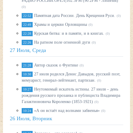
РАДИО РОССИИ.ОРЕЛ|102.3FM (90.2FM - ЛИВНЫ)
(0)
Памятная дата России. День Крещения Руси.
22:52
(0)
Храмы и церкви Орловщины
22:49
(0)
Курская битва: и в памяти, и в книгах.
22:28
(0)
На ратном поле огненной дуги
22:26
(0)
27 Июля, Среда
Автор сказок о Фунтике
21:28
(0)
27 июля родился Денис Давыдов, русский поэт,
10:30
мемуарист, генерал-лейтенант, партизан.
(0)
Неутомимый искатель истины. 27 июля – день
10:27
рождения русского прозаика и публициста Владимира
Галактионовича Короленко (1853-1921)
(0)
«А он встаёт над волнами забвенья»
10:24
(0)
26 Июля, Вторник