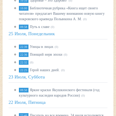
Здоровье – это здорово!
10:10
(0)
Библиотечная рубрика «Книга ищет своего
10:00
читателя» предлагает Вашему вниманию новую книгу
покровского краеведа Полынкина А. М.
(0)
Путь к славе
09:58
(0)
25 Июля, Понедельник
Улицы в лицах
22:39
(0)
Поющий нерв эпохи
22:36
(0)
22:32
(0)
Герой наших дней.
22:25
(0)
23 Июля, Суббота
Яркие краски Якушкинского фестиваля (год
09:50
культурного наследия народов России)
(0)
22 Июля, Пятница
Писатель на все времена. 24 июля исполняется
22:40