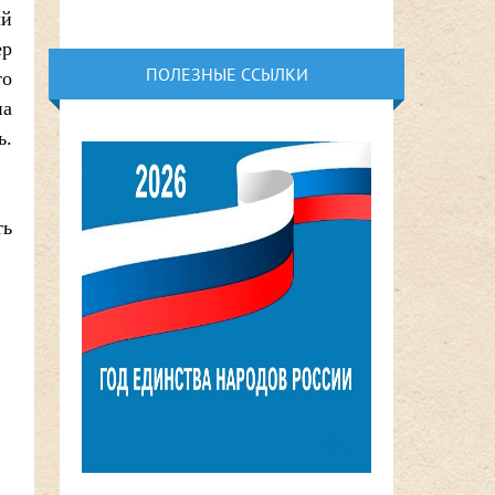
ый
ер
ПОЛЕЗНЫЕ ССЫЛКИ
то
на
ь.
ть