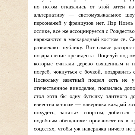
но потом отказались от этой затеи из
альтернативу — светомузыкальное шоу
персонажей у французов нет. Пэр Ноэль 
ослике, всё же ассоциируется с Рождеств
наряжаются в маскарадный костюм св. Си
развлекают публику. Вот самые распрост
поздравление президента. Поцелуй под о
которые считали дерево священным и п
погреб, чокнуться с бочкой, поздравить
Поскольку заветный подвал есть не у
отечественное виноделие, появилась доп
стол хотя бы одну бутылку элитного дор
известна многим — наверняка каждый хот
похудеть, заняться спортом, добиться
подобным обещаниям: произносят их в п
соцсетях, чтобы уж наверняка ничего не 