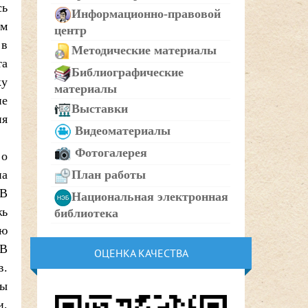
сь
Информационно-правовой
ом
центр
 в
Методические материалы
та
Библиографические
ку
материалы
ие
Выставки
ня
Видеоматериалы
Фотогалерея
 о
на
План работы
 В
Национальная электронная
жь
библиотека
ую
 В
ОЦЕНКА КАЧЕСТВА
в.
бы
и,