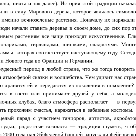
осна, пихта и так далее). История этой традиции начала
или в силу Мирового дерева, которое являлось символ
 именно вечнозеленые растения. Поначалу их наряжали
люди начали ставить деревья в своем доме, до сих пор э
живым растениям все чаще приходят искусственные. Ёл
фонариками, гирляндами, шишками, сладостями. Мног
аммы, которая соответствует наступающему году. Сегод
и Нового года во Франции и Германии.
удесный период в любой стране, что же тогда говорить
н атмосферой сказки и волшебства. Чем удивит нас стра
о хранятся ей и передаются из поколения в поколение?
тся в гости или принимают друзей у себя, а молодё
 ночных клубах, благо атмосфера располагает — в перв
ать прохожим счастья, наряжаться в забавные костюмы.
елый парад с участием танцоров, артистов, акробато
 гудки, радостные возгласы — традиция шуметь, что
До 2000 года над Эйфелевой башней запускали фейерверк