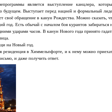
епрограммы является выступление канцлера, котор
т о будущем. Выступает перед нацией и формальный лид
ет своё обращение в канун Рождества. Можно сказать, ч
й год. Есть обычай с началом боя курантов забираться 
дними ударами часов. В канун Нового года принято гадат
инца.
ещи на Новый год.
ая резиденция в Химмельпфорте, и к нему можно приеха
исьмо, и даже получить ответ.