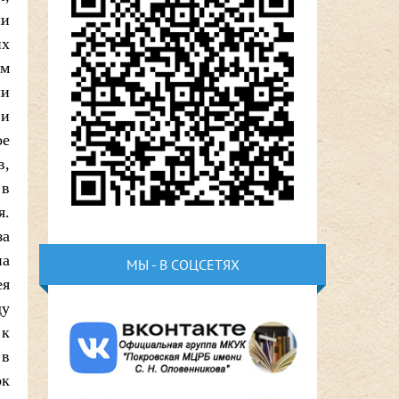
ли
их
ом
ли
 и
ое
в,
 в
я.
за
на
МЫ - В СОЦСЕТЯХ
ея
ду
 к
 в
ок