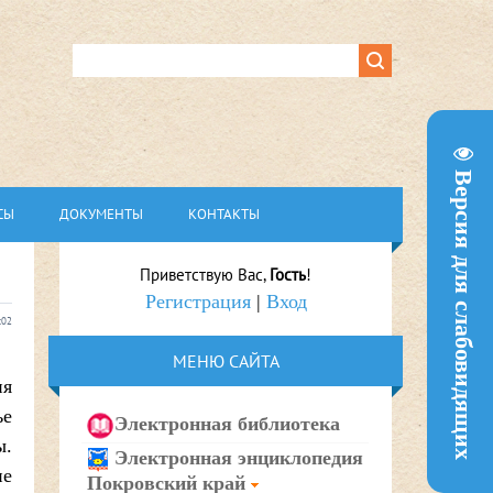
Версия для слабовидящих
СЫ
ДОКУМЕНТЫ
КОНТАКТЫ
Приветствую Вас
,
Гость
!
Регистрация
|
Вход
:02
МЕНЮ САЙТА
ия
ье
Электронная библиотека
ы.
Электронная энциклопедия
не
Покровский край