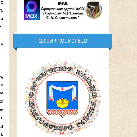
их
д.
 и
ет
СЕРЕБРЯНОЕ КОЛЬЦО
го
ь,
со
ым
ко
ые
ью
ин
ы.