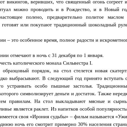
 от викингов, веривших, что священный огонь согреет 
итуал можно проводить и в Рождество, и в Новый го
астоящее полено, предварительно политое маслом
га, готовят или покупают традиционный шоколадный рул
ии – это особенное время, полное радости и искрометно
нии отмечают в ночь с 31 декабря по 1 января.
честь католического монаха Сильвестра I.
образцовый порядок, на стол стелется новая скатерт
едко выбрасывают. В следующий год принято вступать 
о устраивать особо пышные застолья. Традиционн
которого символизирует деньги и достаток. Также неред
 всем правилам. На стол выкладывают мясные и сырн
ливье является раклет. Из напитков особой популярност
 имеется своя «Ирония судьбы» – фильм называется «Уж
годнюю ночь его смотрит примерно 30% населения стран