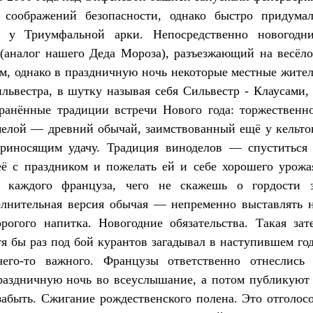
 соображений безопасности, однако быстро придума
 у Триумфальной арки. Непосредственно новогодн
(аналог нашего Деда Мороза), разъезжающий на весёл
ом, однако в праздничную ночь некоторые местные жите
львестра, в шутку называя себя Сильвестр - Клаусами,
ранённые традиции встречи Нового года: торжественн
мелой — древний обычай, заимствованный ещё у кельто
риносящим удачу. Традиция виноделов — спуститься
 её с праздником и пожелать ей и себе хорошего урожа
 каждого француза, чего не скажешь о гордости 
олнительная версия обычая — непременно выставлять 
огого напитка. Новогодние обязательства. Такая зат
я бы раз под бой курантов загадывал в наступившем го
 чего-то важного. Французы ответственно отнеслись
раздничную ночь во всеуслышание, а потом публикуют
забыть. Сжигание рождественского полена. Это отголос