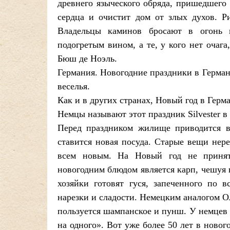
древнего языческого обряда, пришедшего
сердца и очистит дом от злых духов. Р
Владельцы каминов бросают в огонь н
подогретым вином, а те, у кого нет оча
Бюш де Ноэль.
Германия. Новогодние праздники в Герман
веселья.
Как и в других странах, Новый год в Герма
Немцы называют этот праздник Silvester в 
Перед праздником жилище приводится в 
ставится новая посуда. Старые вещи нер
всем новым. На Новый год не принят
новогодним блюдом является карп, чешуя 
хозяйки готовят гуся, запеченного по
нарезки и сладости. Немецким аналогом О
пользуется шампанское и пунш. У немцев
на одного». Вот уже более 50 лет в ново