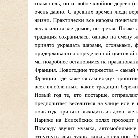
только ель, но и любое хвойное дерево (с
очень давно. С древних времен люди вер
жизни. Практически все народы почитали
лесах или возле домов, не срезая. Позже 
традиция сохранилась, однако на смену 
принято украшать шарами, огоньками, 
придерживаются определенной цветовой г
мы подробнее остановимся на праздновани
Франция. Новогодние торжества – самый ч
Франции, где кажется сам воздух пропита
всех влюблённых, какие традиции бережн
Новый год те, кто постарше, отправляю
предпочитает веселиться на улице или в
ночь года принято выходить из дома, жел
Париже на Елисейских полях проходит ц
Повсюду звучит музыка, автомобильные
отпугнуть злых духов, жива до сих пор. 