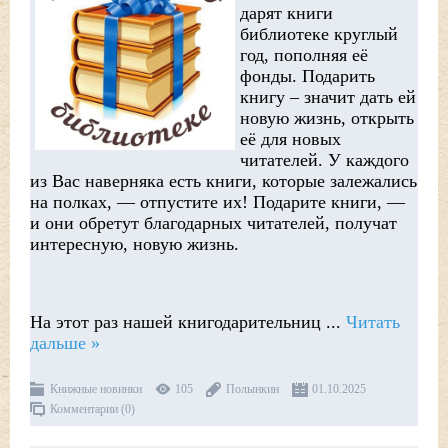
дарят книги
библиотеке круглый
год, пополняя её
фонды. Подарить
книгу – значит дать ей
новую жизнь, открыть
её для новых
читателей. У каждого
из Вас наверняка есть книги, которые залежались
на полках, — отпустите их! Подарите книги, —
и они обретут благодарных читателей, получат
интересную, новую жизнь.
На этот раз нашей книгодарительниц
...
Читать
дальше »
Книжные новинки
105
Полынкин
01.10.2025
Комментарии (0)