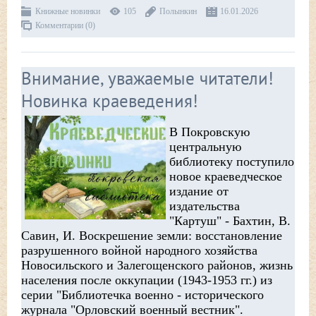
Книжные новинки
105
Полынкин
16.01.2026
Комментарии (0)
Внимание, уважаемые читатели!
Новинка краеведения!
В Покровскую
центральную
библиотеку поступило
новое краеведческое
издание от
издательства
"Картуш" - Бахтин, В.
Савин, И. Воскрешение земли: восстановление
разрушенного войной народного хозяйства
Новосильского и Залегощенского районов, жизнь
населения после оккупации (1943-1953 гг.) из
серии "Библиотечка военно - исторического
журнала "Орловский военный вестник".