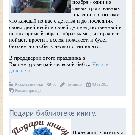
ноября - один из
самых трогательных
праздников, потому
что каждый из нас с детства и до последних
своих дней несёт в своей душе единственный и
неповторимый образ - образ мамы, которая все
поймёт, простит, всегда пожалеет, и будет
беззаветно любить несмотря ни на что.
В преддверии этого праздника в
Вышнетуровецкой сельской биб
...
Читать
дальше »
Книжные новинки
80
Полынкин
03.12.2025
Комментарии (0)
Подари библиотеке книгу.
Постоянные читатели