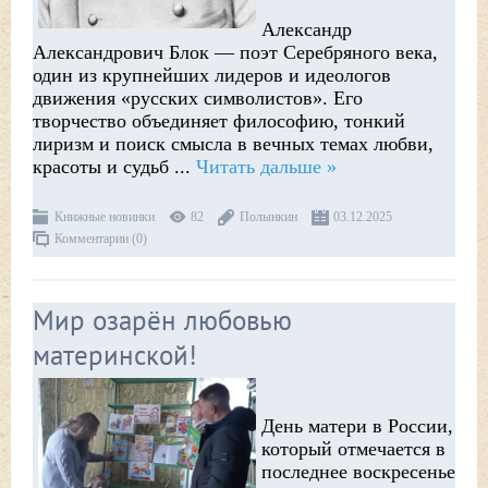
Александр
Александрович Блок — поэт Серебряного века,
один из крупнейших лидеров и идеологов
движения «русских символистов». Его
творчество объединяет философию, тонкий
лиризм и поиск смысла в вечных темах любви,
красоты и судьб
...
Читать дальше »
Книжные новинки
82
Полынкин
03.12.2025
Комментарии (0)
Мир озарён любовью
материнской!
День матери в России,
который отмечается в
последнее воскресенье