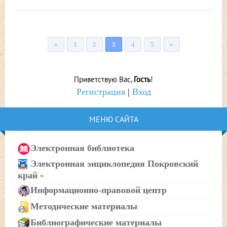
«
1
2
3
4
5
»
Приветствую Вас
,
Гость
!
Регистрация
|
Вход
МЕНЮ САЙТА
Электронная библиотека
Электронная энциклопедия Покровский
край
Информационно-правовой центр
Методические материалы
Библиографические материалы