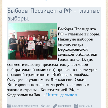
Выборы Президента РФ – главные
выборы.
Выборы Президента
РФ – главные выборы.
Накануне выборов
библиотекарь
Верхососенской
сельской библиотеки
Головина О. В. (по
совместительству председатель участковой
избирательной комиссии) провела в школе урок
правовой грамотности "Выборы, молодёжь,
будущее" с учащимися 8-9 классов. Ольга
Викторовна познакомила ребят с основным
законом страны - Конституцией РФ, с
Федеральным Зак
...
Читать дальше »
Сельские библиотеки
287
Полынкин
15.03.2024