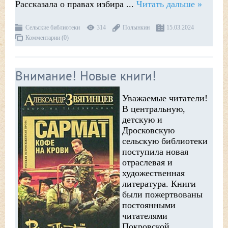
Рассказала о правах избира
...
Читать дальше »
Сельские библиотеки
314
Полынкин
15.03.2024
Комментарии (0)
Внимание! Новые книги!
Уважаемые читатели!
В центральную,
детскую и
Дросковскую
сельскую библиотеки
поступила новая
отраслевая и
художественная
литература. Книги
были пожертвованы
постоянными
читателями
Покровской