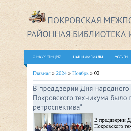
ПОКРОВСКАЯ МЕЖПО
РАЙОННАЯ БИБЛИОТЕКА 
О МКУК "ПМЦРБ"
НАШИ ФИЛИАЛЫ
УСЛУГИ
Главная
»
2024
»
Ноябрь
»
02
В преддверии Дня народного 
Покровского техникума было 
ретроспектива"
В преддверии Дн
Покровского те