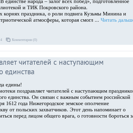
В единстве народа – залог всех побед», подготовленное
лиотекой и ТИК Покровского района.
х корнях праздника, о роли подвига Кузьмы Минина и
атриотической атмосферы, которая смогл
...
Читать дальш
24
Комментарии (0)
вляет читателей с наступающим
о единства
да едины!
иотеки поздравляет читателей с наступающим праздник
го единства. Он связан с важным событием российской
ря 1612 года Нижегородское земское ополчение
кву от польских захватчиков. Этот день напоминает о
ться перед лицом общего врага, о готовности бороться з