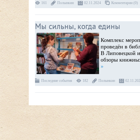
161
Полынкин
02.11.2024
Комментарии (0)
Мы сильны, когда едины
Комплекс меропр
проведён в биб
В Липовецкой и
обзоры книжных
»
Последние события
182
Полынкин
02.11.20