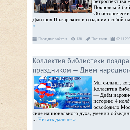
ретроспектива «
Покровской биб
Об исторически
Дмитрия Пожарского в создании особой п
»
Последние события
138
Полынкин
02.11.20
Коллектив библиотеки поздра
праздником — Днём народног
Мы сильны, ког
Коллектив библ
— Днём народно
истории: 4 нояб
освободило Мос
силе национального духа, умении объедини
...
Читать дальше »