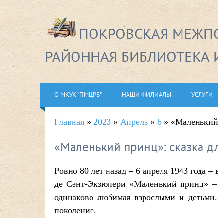
ПОКРОВСКАЯ МЕЖПО
РАЙОННАЯ БИБЛИОТЕКА 
О МКУК "ПМЦРБ"
НАШИ ФИЛИАЛЫ
УСЛУГИ
Главная
»
2023
»
Апрель
»
6
» «Маленький 
«Маленький принц»: сказка дл
Ровно 80 лет назад – 6 апреля 1943 года 
де Сент-Экзюпери «Маленький принц» – з
одинаково любимая взрослыми и детьми.
поколение.