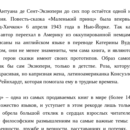
Антуана де Сент-Экзюпери до сих пор остаётся одной 
ния. Повесть-сказка «Маленький принц» была вперв
нд-Хичкок» 6 апреля 1943 года в Нью-Йорке. Так к
к автор переехал в Америку из оккупированной немца
саны на английском языке в переводе Катерины Вуд
м, они не менее знамениты, чем сама книга, и являют
е герои сказки имеют своих прототипов. Образ само
ак бы сам Экзюпери, только в детстве. Роза, котор
красивая, но капризная жена, латиноамериканка Консуэл
ейнхардт, которая помогала ему в трудные времена.
» – одна из самых продаваемых книг в мире (более 1
ножество языков, и уступает в этом рекорде лишь толь
а обрела большой отклик в сердцах взрослых читател
е философским размышлениям на самые важные темы:
енности, дружбе и верности, расставаниях и потерях.