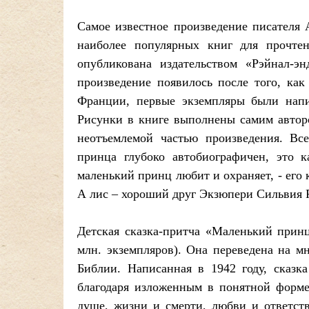
Самое известное произведение писателя 
наиболее популярных книг для прочте
опубликована издательством «Рэйнал-э
произведение появилось после того, ка
Франции, первые экземпляры были напи
Рисунки в книге выполнены самим авторо
неотъемлемой частью произведения. Вс
принца глубоко автобиографичен, это к
маленький принц любит и охраняет, - его 
А лис – хороший друг Экзюпери Сильвия Р
Детская сказка-притча «Маленький принц
млн. экземпляров). Она переведена на м
Библии. Написанная в 1942 году, сказк
благодаря изложенным в понятной форм
душе, жизни и смерти, любви и ответств