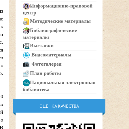
Информационно-правовой
из
центр
ые
Методические материалы
ак
Библиографические
ми
материалы
с.
Выставки
ся
Видеоматериалы
го
Фотогалерея
ую
о.
План работы
Национальная электронная
библиотека
40
ко
ОЦЕНКА КАЧЕСТВА
ей
 о
 В