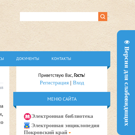
Версия для слабовидящих
СЫ
ДОКУМЕНТЫ
КОНТАКТЫ
Приветствую Вас
,
Гость
!
Регистрация
|
Вход
:03
МЕНЮ САЙТА
на
и,
Электронная библиотека
но
Электронная энциклопедия
Покровский край