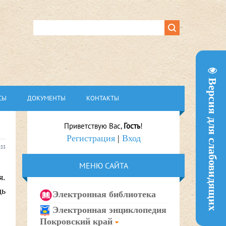
Версия для слабовидящих
СЫ
ДОКУМЕНТЫ
КОНТАКТЫ
Приветствую Вас
,
Гость
!
Регистрация
|
Вход
:33
МЕНЮ САЙТА
я.
дь
Электронная библиотека
Электронная энциклопедия
Покровский край