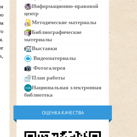
Информационно-правовой
ли
центр
ую
Методические материалы
им
то
Библиографические
я.
материалы
не
Выставки
в,
Видеоматериалы
Фотогалерея
План работы
Национальная электронная
библиотека
ОЦЕНКА КАЧЕСТВА