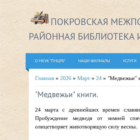
ПОКРОВСКАЯ МЕЖПО
РАЙОННАЯ БИБЛИОТЕКА 
О МКУК "ПМЦРБ"
НАШИ ФИЛИАЛЫ
УСЛУГИ
Главная
»
2026
»
Март
»
24
» "Медвежьи" 
"Медвежьи" книги.
24 марта с древнейших времен славян
Пробуждение медведя от зимней спя
олицетворяет животворящую силу весны.