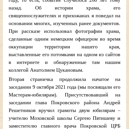
году, то есть, событие случилось 260 лет тому
назад. Об истории храма, его
священнослужителях и прихожанах я поведал на
основании многих, изученных ранее документов.
При рассказе использовал фотографии храма,
сделанные одним немецким офицером во время
оккупации территории нашего края,
выставленные его потомками на одном из сайтов
в интернете и обнаруженные там нашим
коллегой Анатолием Цукановым.
Вторая страничка продолжила начатое на
заседании 9 октября 2021 года (мы посвящали его
Мастерам-юбилярам). Присутствовавший на
заседании глава Покровского района Андрей
Решетников вручил грамоты двум юбилярам –
учителю Моховской школы Сергею Пятишеву и
заместителю главного врача Покровской ЦРБ