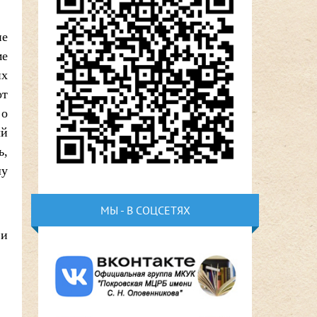
не
ме
их
от
 о
ый
ь,
шу
МЫ - В СОЦСЕТЯХ
 и