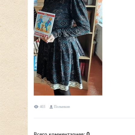
403
Полынкин
Всего комментариев
:
0