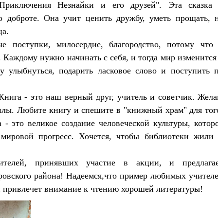
Приключения Незнайки и его друзей". Эта сказка
 доброте. Она учит ценить дружбу, уметь прощать, 
ца.
е поступки, милосердие, благородство, потому что
. Каждому нужно начинать с себя, и тогда мир изменится
у улыбнуться, подарить ласковое слово и поступить 
Книга - это наш верный друг, учитель и советчик. Жел
силы. Любите книгу и спешите в "книжный храм" для тог
 - это великое создание человеческой культуры, котор
 мировой прогресс. Хочется, чтобы библиотеки жили
чителей, принявших участие в акции, и предлага
кровского района! Надеемся,что пример любимых учител
 и привлечет внимание к чтению хорошей литературы!