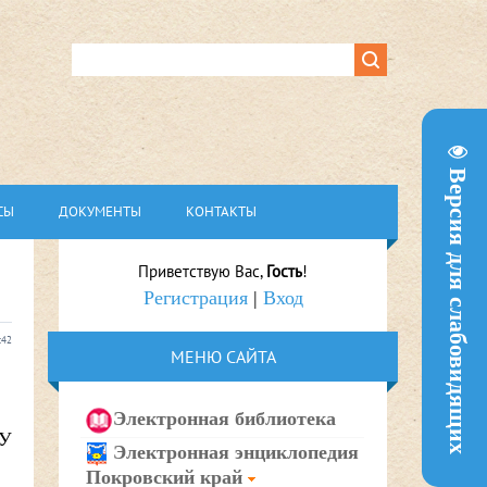
Версия для слабовидящих
СЫ
ДОКУМЕНТЫ
КОНТАКТЫ
Приветствую Вас
,
Гость
!
Регистрация
|
Вход
:42
МЕНЮ САЙТА
Электронная библиотека
ОУ
Электронная энциклопедия
Покровский край