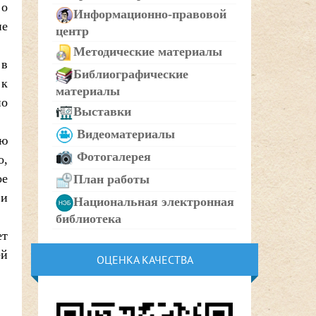
 о
Информационно-правовой
не
центр
Методические материалы
 в
Библиографические
 к
материалы
по
Выставки
Видеоматериалы
аю
Фотогалерея
о,
ое
План работы
 и
Национальная электронная
библиотека
ет
ей
ОЦЕНКА КАЧЕСТВА