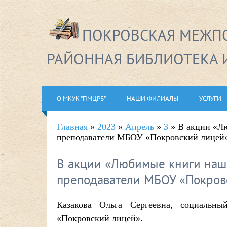
ПОКРОВСКАЯ МЕЖПО
РАЙОННАЯ БИБЛИОТЕКА 
О МКУК "ПМЦРБ"
НАШИ ФИЛИАЛЫ
УСЛУГИ
Главная
»
2023
»
Апрель
»
3
» В акции «Лю
преподаватели МБОУ «Покровский лицей
В акции «Любимые книги наши
преподаватели МБОУ «Покров
Казакова Ольга Сергеевна, социальн
«Покровский лицей».