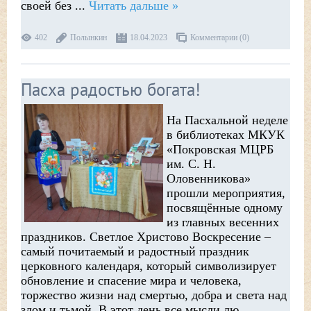
своей без
...
Читать дальше »
402
Полынкин
18.04.2023
Комментарии (0)
Пасха радостью богата!
На Пасхальной неделе
в библиотеках МКУК
«Покровская МЦРБ
им. С. Н.
Оловенникова»
прошли мероприятия,
посвящённые одному
из главных весенних
праздников. Светлое Христово Воскресение –
самый почитаемый и радостный праздник
церковного календаря, который символизирует
обновление и спасение мира и человека,
торжество жизни над смертью, добра и света над
злом и тьмой. В этот день все мысли лю
...